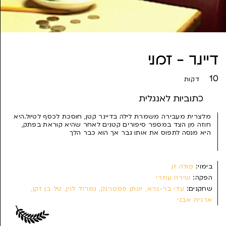
דיינר - זמני
10
דקות
כתוביות לאנגלית
מלצרית מעבירה משמרת לילה בדיינר קטן, חוסכת לכסף לטיול.היא
חוזה מן הצד במספר סיפורים קטנים לאחר שהיא קוראת בפתק,
היא מנסה לתפוס את אותו גבר אך הוא כבר הלך
בימוי:
פולה זן
הפקה:
שירה עוזרי
שחקנים:
עדי בר-גרא, יונתן פסטרנק, נמרוד לוין, טל בן זקן,
ארנית אבני
תסריט:
פולה זן
צילום:
עדי רייס