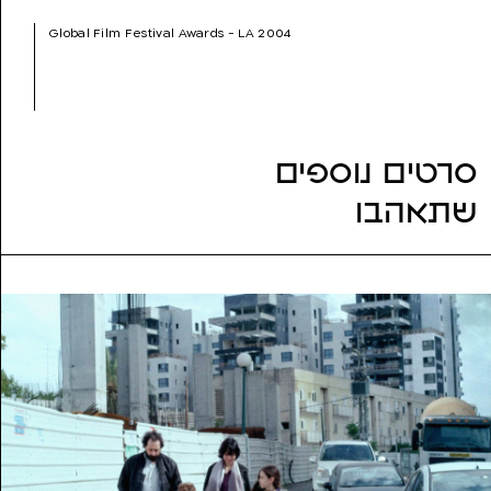
עריכה:
רוני שושן, פולה זן
Global Film Festival Awards - LA 2004
שנת הפקה:
2004
ז'אנר:
עלילתי (דרמה)
נושאים:
בדידות, במאית, נשים, עבודה
סרטים נוספים
שתאהבו