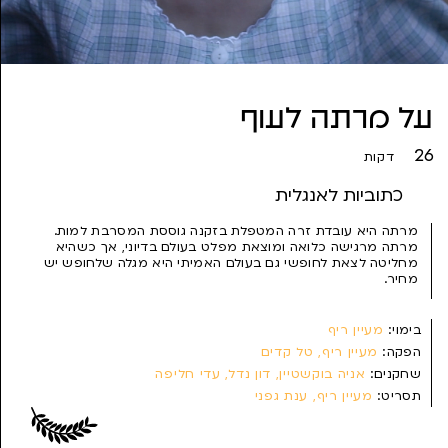
על מרתה לעוף
26
דקות
כתוביות לאנגלית
מרתה היא עובדת זרה המטפלת בזקנה גוססת המסרבת למות.
מרתה מרגישה כלואה ומוצאת מפלט בעולם בדיוני, אך כשהיא
מחליטה לצאת לחופשי גם בעולם האמיתי היא מגלה שלחופש יש
מחיר.
בימוי:
מעיין ריף
הפקה:
מעיין ריף, טל קדים
שחקנים:
אניה בוקשטיין, דון נדל, עדי חליפה
תסריט:
מעיין ריף, ענת גפני
צילום:
מוש משעלי
עריכה:
אור לי-טל