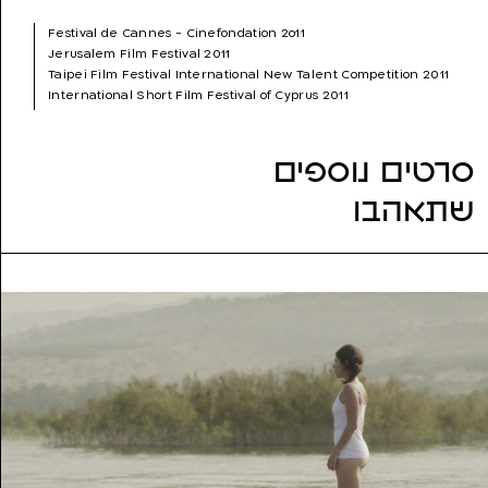
שנת הפקה:
2011
Festival de Cannes - Cinefondation 2o11
ז'אנר:
עלילתי (דרמה)
Jerusalem Film Festival 2011
נושאים:
אלימות, בגידה, בדידות, במאית, הגירה, התאבדות, זכויות
Taipei Film Festival International New Talent Competition 2011
אדם, חופש, חלומות, מאבק, מוות, מותחן, נשים, עבודה, פנטזיה,
International Short Film Festival of Cyprus 2011
רצח
International Student Film and Video Festival of Beijing Film
Academy 2011
Rome Independent Film Festival 2012
סרטים נוספים
Nashville Film Festival 2012
Sarasota Film Festival 2012
שתאהבו
Tel Aviv International Student Film Festival 2012
Uppsala Short Film Festival 2012
Warsaw Jewish Film Festival 2012
Denver Film Festival 2012
Tallinn Black Nights Short Film Festival Sleepwalkers 2012
Jaipur International Film Festival - JIFF 2013
IFVA awards 2013
ECU - European Independent Film Festival 2013
Guanajuato International Film Festival 2014