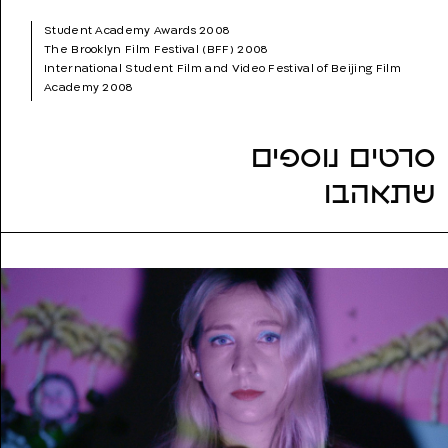
שנת הפקה:
2008
Student Academy Awards 2008
ז'אנר:
עלילתי (דרמה)
The Brooklyn Film Festival (BFF) 2008
נושאים:
הגירה, התבגרות, יהדות, משפחה
International Student Film and Video Festival of Beijing Film
Academy 2008
Nashville Jewish Film Festival 2008
Warsaw Jewish Film Festival 2008
Cinemed-International Festival of Mediterranean Film
סרטים נוספים
Montpellier 2008
Hamburg Short Film Festival 2008
שתאהבו
Tel Aviv International Student Film Festival 2008