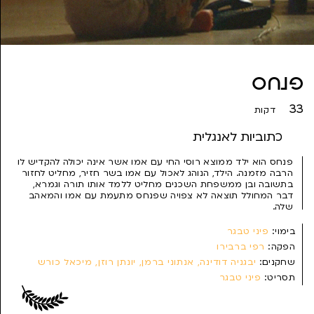
פנחס
33
דקות
כתוביות לאנגלית
פנחס הוא ילד ממוצא רוסי החי עם אמו אשר אינה יכולה להקדיש לו
הרבה מזמנה. הילד, הנוהג לאכול עם אמו בשר חזיר, מחליט לחזור
בתשובה ובן ממשפחת השכנים מחליט ללמד אותו תורה וגמרא,
דבר המחולל תוצאה לא צפויה שפנחס מתעמת עם אמו והמאהב
שלה.
בימוי:
פיני טבגר
הפקה:
רפי ברבירו
שחקנים:
יבגניה דודינה, אנתוני ברמן, יונתן רוזן, מיכאל כורש
תסריט:
פיני טבגר
צילום:
שחר גונן
עריכה:
שי רודוגובסקי