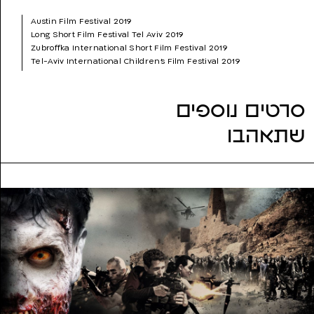
עריכה:
גיל זינגר
Austin Film Festival 2019
שנת הפקה:
2018
Long Short Film Festival Tel Aviv 2019
ז'אנר:
עלילתי (דרמה)
Zubroffka International Short Film Festival 2019
נושאים:
אבהות, בני נוער, גבריות, התבגרות, ילדים, משפחה, קיץ
Tel-Aviv International Children’s Film Festival 2019
International Film Festival for Kids and Youth CINEMA IN
SNEAKERS 2019
Pennsylvania Indie Shorts Film Festival 2019
סרטים נוספים
Sydney Indie Short Festival 2020
Mexico International Film Festival 2020
שתאהבו
Lighthouse International Film Festival 2020