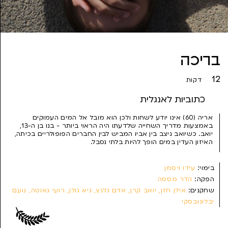
בריכה
12
דקות
כתוביות לאנגלית
אריה (60) אינו יודע לשחות ולכן הוא מובל אל המים העמוקים
באמצעות מדריך השחייה שלדעתו היה הראוי ביותר - בנו בן ה-13,
יואב. כשיואב ניצב בין אביו המביש לבין החברים הפופולריים בכיתה,
האיזון העדין במים הופך להיות בלתי נסבל.
בימוי:
עידו ויסמן
הפקה:
הדר מססה
שחקנים:
אילן חזן, יואב קרן, אדם גלנץ, גיא גולן, רועי גאוטה, נועם
יבלונובסקי
תסריט:
עידו ויסמן
צילום:
מיכאל מירושניק