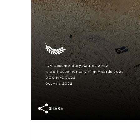
IDA Documentary Awards 2022
Israeli Documentary Film Awards 2022
DOC NYC 2022
DocAviv 2022
Brisbane International Film Festival
2022
Israeli Academy Awards 2023
FIPADOC 2023
share
Tel Aviv International Student Film
Festival 2023
Santa Barbara International Film
Festival 2023
Big Sky Documentary Film Festival 2023