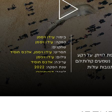
בימוי:
עידו ויסמן
הפקה:
עידו ויסמן
שחקנים:
תסריט:
עידו ויסמן, אלכס חוסיד
ניצנים גופת לוויתן. על רקע
צילום:
עידו ויסמן
 נשמעים קולותיהם
עריכה:
אלכס חוסיד
ובות עולות
שנת הפקה:
2022
ז'אנר:
דוקומנטרי
נושאים:
בעלי חיים, טבע, ים, מוות,
סביבתיות