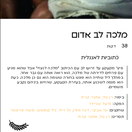
מלכה לב אדום
38
דקות
כתוביות לאנגלית
פיץ' מקעקע על זרועו לב עם הכיתוב "מלכה לנצח" אבל שהוא מגיע
עם פרחים לדירתה של מלכה, הוא רואה אותה עם גבר אחר.
במהלך ליל שתייה הוא פוגש בחורה ששמה הוא גם כן מלכה. כעת
הוא מנסה לשכנע אותה, בעזרת הקעקוע, שהזיווג ביניהם נקבע
משמיים.
בימוי:
רן טל, אתגר קרת
הפקה:
גלעד שניידר
שחקנים:
שי אביבי, דנה מודן, גל זייד, גיל קופטש, משה פרסטר
תסריט:
רן טל, אתגר קרת
צילום:
רמי אגמי
עריכה:
בועז ליאון