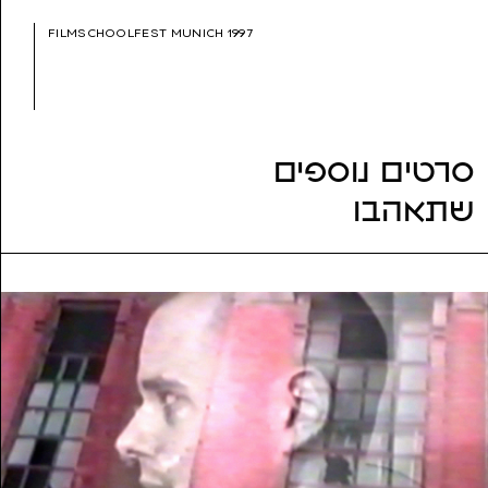
שנת הפקה:
1997
FILMSCHOOLFEST MUNICH 1997
ז'אנר:
עלילתי (דרמה), עלילתי (קומדיה)
נושאים:
אדפטציה, אהבה, גבריות
סרטים נוספים
שתאהבו