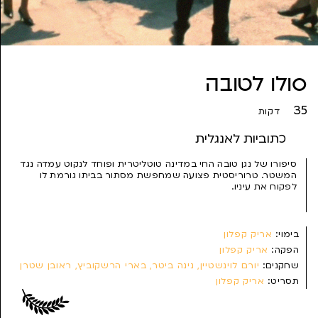
סולו לטובה
35
דקות
כתוביות לאנגלית
סיפורו של נגן טובה החי במדינה טוטליטרית ופוחד לנקוט עמדה נגד
המשטר. טרוריסטית פצועה שמחפשת מסתור בביתו גורמת לו
לפקוח את עיניו.
בימוי:
אריק קפלון
הפקה:
אריק קפלון
שחקנים:
יורם לוינשטיין, נינה ביטר, בארי הרשקוביץ, ראובן שטרן
תסריט:
אריק קפלון
צילום:
חורחה גורביץ
עריכה:
ענת לוברסקי