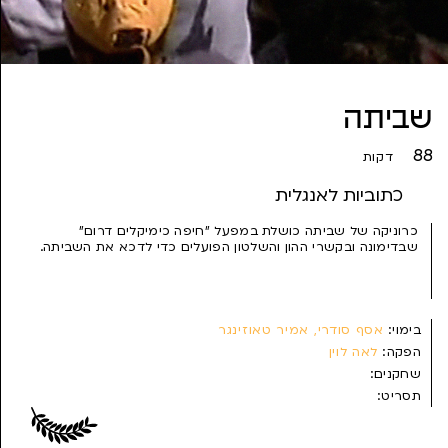
שביתה
88
דקות
כתוביות לאנגלית
כרוניקה של שביתה כושלת במפעל "חיפה כימיקלים דרום"
שבדימונה ובקשרי ההון והשלטון הפועלים כדי לדכא את השביתה.
בימוי:
אסף סודרי, אמיר טאוזינגר
הפקה:
לאה לוין
שחקנים:
תסריט:
צילום:
אסף סודרי, נדב הקסלמן, רם לי-טל, חגי חזן
עריכה:
ציפי רז