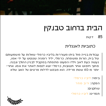
הבית ברחוב טבנקין
85
דקות
כתוביות לאנגלית
עבודות בנייה מול ביתו מעוררות בליביו כרמלי שאלות על משמעותם
של בית, הורות ומשפחה. כרמלי, יליד רומניה שננטש על ידי אמו,
נעשה כעת לאב וילדו הפעוט מתפתח במקביל לבניין ההולך ונבנה.
מתוך חיפוש אחר תשובות, כרמלי יוצא לנסות לאתר את אמו. אחרי
יותר מ-40 שנות פרידה, הוא מבקש לדלות פרטים על האב שלא
הכיר.
בימוי:
ליביו כרמלי
הפקה:
יריב מוזר
שחקנים:
תסריט:
ליביו כרמלי
צילום:
ליביו כרמלי, ראובן הקר
עריכה:
שמרית "שיש" רונן