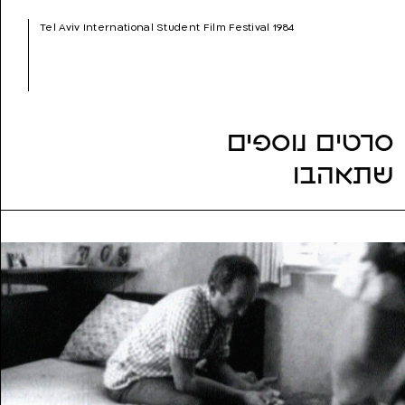
שנת הפקה:
1984
Tel Aviv International Student Film Festival 1984
ז'אנר:
עלילתי (דרמה)
נושאים:
אדפטציה, אהבה, אובססיה, בגידה, בדידות, בריאות
הנפש, היסטוריה
סרטים נוספים
שתאהבו