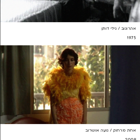
אהרונוב / נילי דותן
1975
אחת מרחוק / נועה אושרוב
2009