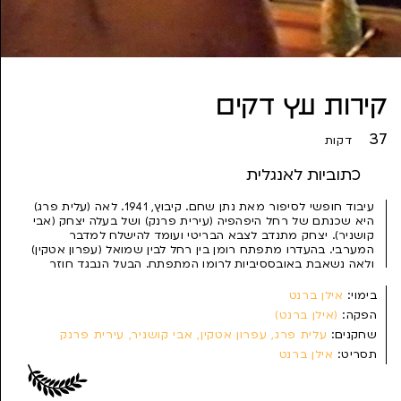
קירות עץ דקים
37
דקות
כתוביות לאנגלית
עיבוד חופשי לסיפור מאת נתן שחם. קיבוץ, 1941. לאה (עלית פרג)
היא שכנתם של רחל היפהפיה (עירית פרנק) ושל בעלה יצחק (אבי
קושניר). יצחק מתנדב לצבא הבריטי ועומד להישלח למדבר
המערבי. בהעדרו מתפתח רומן בין רחל לבין שמואל (עפרון אטקין)
ולאה נשאבת באובססיביות לרומן המתפתח. הבעל הנבגד חוזר
במפתיע...
בימוי:
אילן ברנט
הפקה:
(אילן ברנט)
שחקנים:
עלית פרג, עפרון אטקין, אבי קושניר, עירית פרנק
תסריט:
אילן ברנט
צילום:
חורחה גורביץ
עריכה:
יוסי רבינוביץ