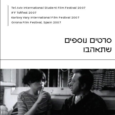
עריכה:
הדס איילון, יסמין נובק
Tel Aviv International Student Film Festival 2007
שנת הפקה:
2007
IFF Tofifest 2007
ז'אנר:
עלילתי (דרמה)
Karlovy Vary International Film Festival 2007
נושאים:
במאית, התבגרות, מיניות, משפחה, נשים, עבודה
Girona Film Festival, Spain 2007
Pisek Intl. Student Film Festival 2007
Brazil International Film Festival 2007
Budapest Short Film Festival 2007
סרטים נוספים
Mumbai 3rd eye Film Festival 2007
Euganea Film Festival 2007
שתאהבו
San Sebastian International Film Festival 2007
International Short Film Festival of Cyprus 2007
Giffoni int. film festival 2007
IN THE PALACE International Short Film Festival 2007
Dhaka International Film Festival 2007
Kyoto International Student Film & Video Festival 2007
Nashville Jewish Film Festival 2007
Sehsüchte International Student Film Festival 2007
International Film Festival KineNova Skopje 2007
St. Petersburg \"Beginning\" film Festival 2007
Locarno Film Festival 2007
Euroshorts 2007