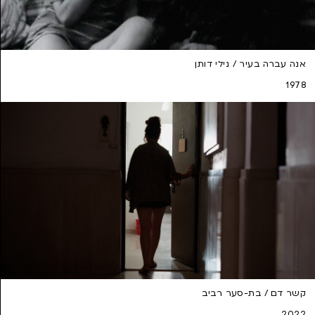
אנה עברה בעיר / נילי דותן
1978
קשר דם / בת-סער רביב
2022