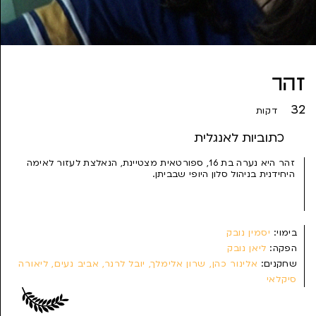
זהר
32
דקות
כתוביות לאנגלית
זהר היא נערה בת 16, ספורטאית מצטיינת, הנאלצת לעזור לאימה
היחידנית בניהול סלון היופי שבביתן.
בימוי:
יסמין נובק
הפקה:
ליאן נובק
שחקנים:
אלינור כהן, שרון אלימלך, יובל לרנר, אביב נעים, ליאורה
סיקלאי
תסריט:
יסמין נובק
צילום:
אביב קוזלוב