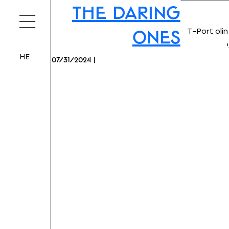
The Daring
T-Port
olin
Ones
HE
07/31/2024 |