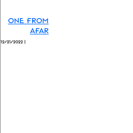
One From
Afar
12/21/2022 |